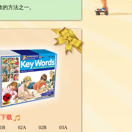
有效的方法之一。
频下载
1B
02A
02B
03A