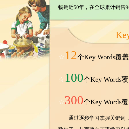
畅销近50年，在全球累计销售9
Ke
12
☆
个Key Word
100
☆
个Key Wor
300
☆
个Key Wor
通过逐步学习掌握关键词