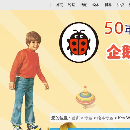
首页
论坛
活动
绘本
博客
知识
您的位置
：
首页
>
专题
>
绘本专题
>
Key 