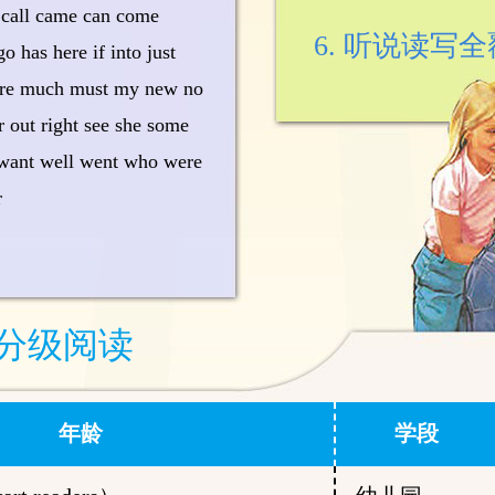
 call came can come
6. 听说读写
o has here if into just
more much must my new no
r out right see she some
p want well went who were
r
分级阅读
年龄
学段