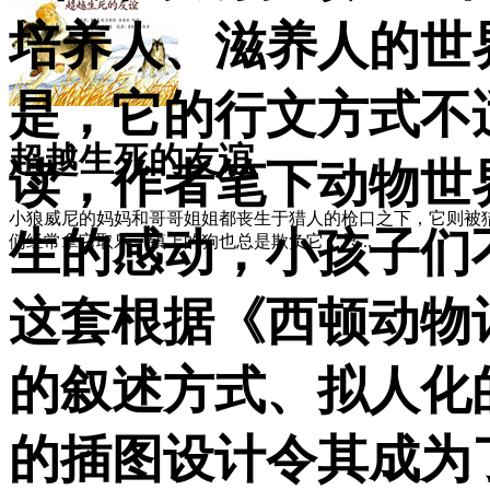
培养人、滋养人的世
是，它的行文方式不
超越生死的友谊
读，作者笔下动物世
小狼威尼的妈妈和哥哥姐姐都丧生于猎人的枪口之下，它则被
生的感动，小孩子们
们经常拿它取乐，镇上的狗也总是欺负它，只...
这套根据《西顿动物
的叙述方式、拟人化
的插图设计令其成为