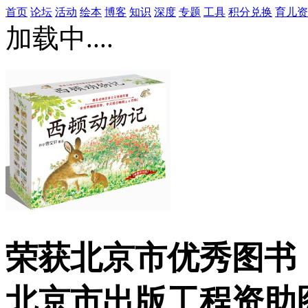
首页
论坛
活动
绘本
博客
知识
深度
专题
工具
积分兑换
育儿资
加载中....
荣获北京市优秀图书
北京市出版工程资助