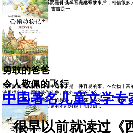
未知的世界对它们来说充满了挑战，蕴藏着无...
对一只猫来说，最重要的是什么？看完这个故事后，相信很多人
什么比自由更重要了。 吉吉是一...
勇敢的爸爸
令人敬佩的飞行
野生动物们在自然界中生存并不是一件容易的事。在食物丰富
法寻找食物，跟饥饿作斗争。此外，不管什么...
中国著名儿童文学专家
城市里常常可以见到鸽子的身影，人们都很喜欢这种可爱的鸟
前，人们就利用鸽子归巢的本能对鸽子加以训...
很早以前就读过《