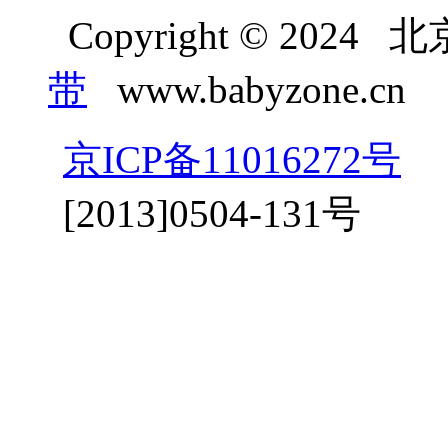
Copyright © 20
带
www.babyzone.cn
京ICP备11016272号
京
[2013]0504-131号