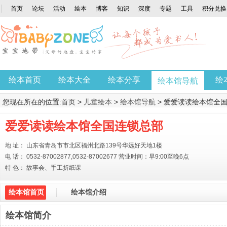
首页
论坛
活动
绘本
博客
知识
深度
专题
工具
积分兑换
绘本首页
绘本大全
绘本分享
绘
绘本馆导航
您现在所在的位置:
首页
>
儿童绘本
>
绘本馆导航
> 爱爱读读绘本馆全
爱爱读读绘本馆全国连锁总部
地 址： 山东省青岛市市北区福州北路139号华远好天地1楼
电 话： 0532-87002877,0532-87002677 营业时间：早9:00至晚6点
特 色： 故事会、手工折纸课
绘本馆首页
绘本馆介绍
绘本馆简介