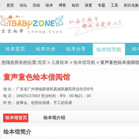
首页
论坛
活动
绘本
博客
知识
深度
专题
工具
积分兑换
绘本首页
绘本大全
绘本分享
绘
绘本馆导航
您现在所在的位置:
首页
>
儿童绘本
>
绘本馆导航
> 童声童色绘本借阅
童声童色绘本借阅馆
地 址： 广东省广州增城新塘凤凰城凤馨苑商业街256号
电 话： 18925137883 营业时间：早9：00-晚21：00
特 色： 故事会、创意绘画课、手工折纸课
绘本馆首页
绘本馆介绍
绘本馆简介