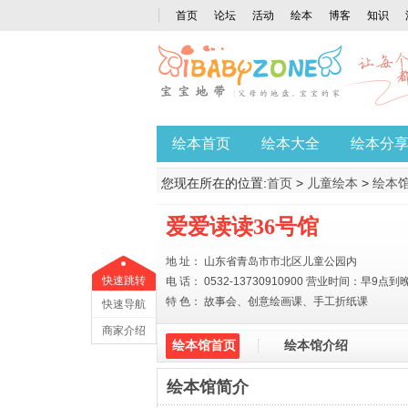
首页
论坛
活动
绘本
博客
知识
绘本首页
绘本大全
绘本分
您现在所在的位置:
首页
>
儿童绘本
>
绘本
爱爱读读36号馆
地 址： 山东省青岛市市北区儿童公园内
快速跳转
电 话： 0532-13730910900 营业时间：早9点到
特 色： 故事会、创意绘画课、手工折纸课
快速导航
商家介绍
绘本馆首页
绘本馆介绍
绘本馆简介