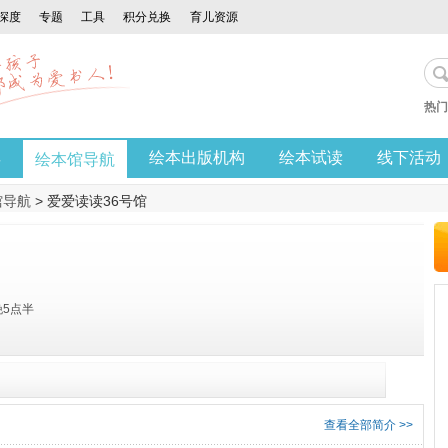
深度
专题
工具
积分兑换
育儿资源
热门
享
绘本出版机构
绘本试读
线下活动
绘本馆导航
馆导航
> 爱爱读读36号馆
晚5点半
查看全部简介 >>