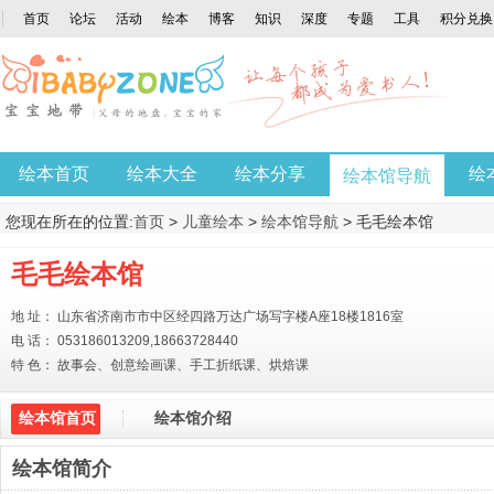
首页
论坛
活动
绘本
博客
知识
深度
专题
工具
积分兑换
绘本首页
绘本大全
绘本分享
绘
绘本馆导航
您现在所在的位置:
首页
>
儿童绘本
>
绘本馆导航
> 毛毛绘本馆
毛毛绘本馆
地 址： 山东省济南市市中区经四路万达广场写字楼A座18楼1816室
电 话： 053186013209,18663728440
特 色： 故事会、创意绘画课、手工折纸课、烘焙课
绘本馆首页
绘本馆介绍
绘本馆简介