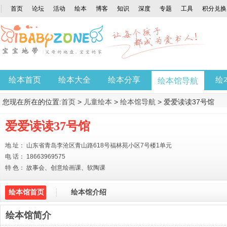
首页
论坛
活动
绘本
博客
知识
深度
专题
工具
积分兑换
绘本首页
绘本大全
绘本分享
绘
绘本馆导航
您现在所在的位置:
首页
>
儿童绘本
>
绘本馆导航
> 爱爱读读37号馆
爱爱读读37号馆
地 址： 山东省青岛李沧区青山路618号福林苑小区7号楼1单元
电 话： 18663969575
特 色： 故事会、创意绘画课、软陶课
绘本馆首页
绘本馆介绍
绘本馆简介