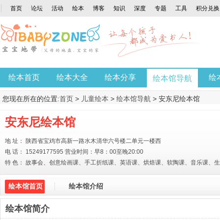
首页
论坛
活动
绘本
博客
知识
深度
专题
工具
积分兑换
绘本首页
绘本大全
绘本分享
绘
绘本馆导航
您现在所在的位置:
首页
>
儿童绘本
>
绘本馆导航
> 安东尼绘本馆
安东尼绘本馆
地 址： 陕西省宝鸡市高新一路水木清华六号楼二单元一楼西
电 话： 15249177595 营业时间：早8：00至晚20:00
特 色： 故事会、创意绘画课、手工折纸课、英语课、烘焙课、软陶课、音乐课、
绘本馆首页
绘本馆介绍
绘本馆简介