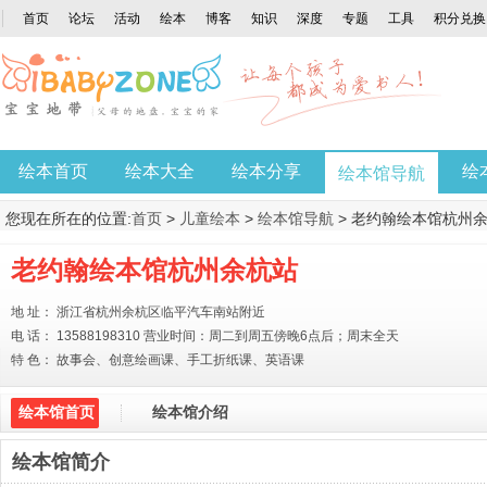
首页
论坛
活动
绘本
博客
知识
深度
专题
工具
积分兑换
绘本首页
绘本大全
绘本分享
绘
绘本馆导航
您现在所在的位置:
首页
>
儿童绘本
>
绘本馆导航
> 老约翰绘本馆杭州
老约翰绘本馆杭州余杭站
地 址： 浙江省杭州余杭区临平汽车南站附近
电 话： 13588198310 营业时间：周二到周五傍晚6点后；周末全天
特 色： 故事会、创意绘画课、手工折纸课、英语课
绘本馆首页
绘本馆介绍
绘本馆简介