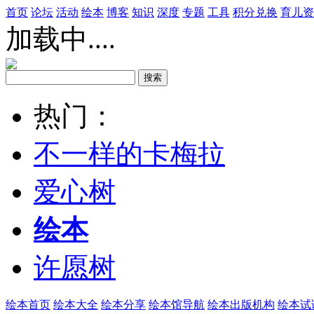
首页
论坛
活动
绘本
博客
知识
深度
专题
工具
积分兑换
育儿资
加载中....
热门：
不一样的卡梅拉
爱心树
绘本
许愿树
绘本首页
绘本大全
绘本分享
绘本馆导航
绘本出版机构
绘本试