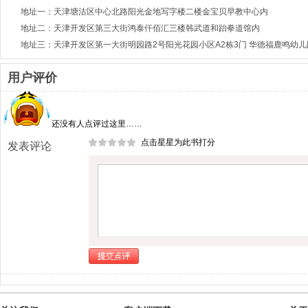
地址一：天津塘沽区中心北路阳光金地写字楼二楼金宝贝早教中心内
地址二：天津开发区第三大街鸿泰仟佰汇三楼韩武道和跆拳道馆内
地址三：天津开发区第一大街明园路2号阳光花园小区A2栋3门 华德福鹿鸣幼
用户评价
还没有人点评过这里……
点击星星为此书打分
发表评论