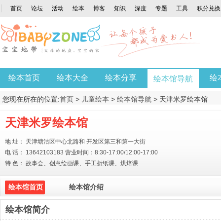
首页
论坛
活动
绘本
博客
知识
深度
专题
工具
积分兑换
绘本首页
绘本大全
绘本分享
绘
绘本馆导航
您现在所在的位置:
首页
>
儿童绘本
>
绘本馆导航
> 天津米罗绘本馆
天津米罗绘本馆
地 址： 天津塘沽区中心北路和 开发区第三和第一大街
电 话： 13642103183 营业时间：8:30-17:00/12:00-17:00
特 色： 故事会、创意绘画课、手工折纸课、烘焙课
绘本馆首页
绘本馆介绍
绘本馆简介