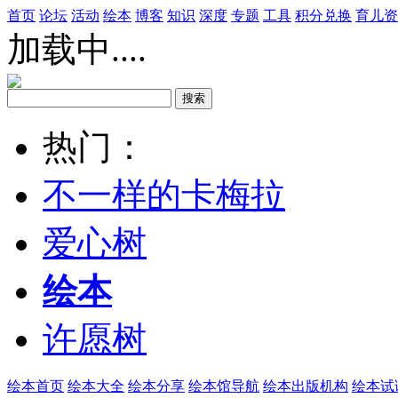
首页
论坛
活动
绘本
博客
知识
深度
专题
工具
积分兑换
育儿资
加载中....
热门：
不一样的卡梅拉
爱心树
绘本
许愿树
绘本首页
绘本大全
绘本分享
绘本馆导航
绘本出版机构
绘本试