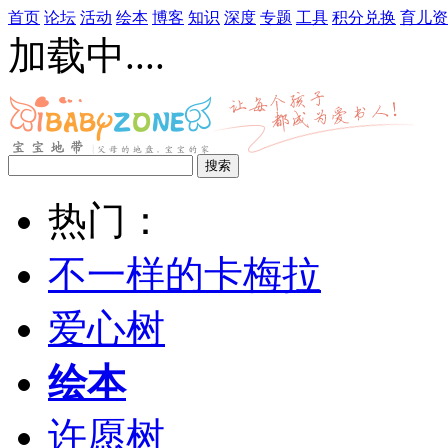
首页
论坛
活动
绘本
博客
知识
深度
专题
工具
积分兑换
育儿资
加载中....
热门：
不一样的卡梅拉
爱心树
绘本
许愿树