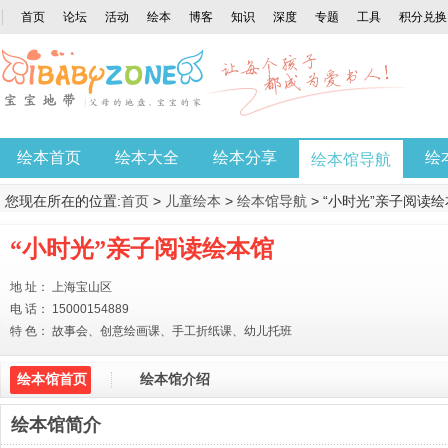
首页
论坛
活动
绘本
博客
知识
深度
专题
工具
积分兑换
绘本首页
绘本大全
绘本分享
绘
绘本馆导航
您现在所在的位置:
首页
>
儿童绘本
>
绘本馆导航
> “小时光”亲子阅读
“小时光”亲子阅读绘本馆
地 址： 上海宝山区
电 话： 15000154889
特 色： 故事会、创意绘画课、手工折纸课、幼儿托班
绘本馆首页
绘本馆介绍
绘本馆简介