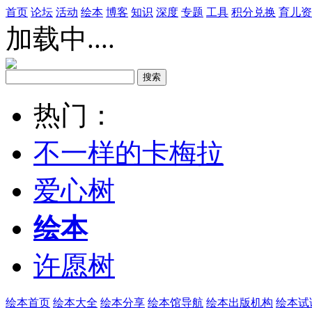
首页
论坛
活动
绘本
博客
知识
深度
专题
工具
积分兑换
育儿资
加载中....
热门：
不一样的卡梅拉
爱心树
绘本
许愿树
绘本首页
绘本大全
绘本分享
绘本馆导航
绘本出版机构
绘本试