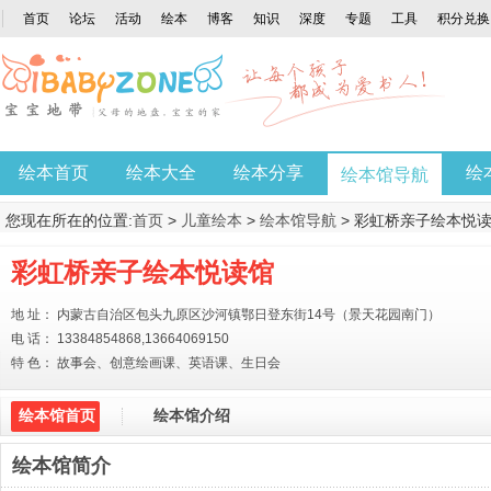
首页
论坛
活动
绘本
博客
知识
深度
专题
工具
积分兑换
绘本首页
绘本大全
绘本分享
绘
绘本馆导航
您现在所在的位置:
首页
>
儿童绘本
>
绘本馆导航
> 彩虹桥亲子绘本悦
彩虹桥亲子绘本悦读馆
地 址： 内蒙古自治区包头九原区沙河镇鄂日登东街14号（景天花园南门）
电 话： 13384854868,13664069150
特 色： 故事会、创意绘画课、英语课、生日会
绘本馆首页
绘本馆介绍
绘本馆简介