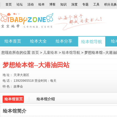
首页
论坛
活动
绘本
博客
知识
深度
专题
工具
积分兑换
绘本首页
绘本大全
绘本分享
绘
绘本馆导航
您现在所在的位置:
首页
>
儿童绘本
>
绘本馆导航
> 梦想绘本馆--大港
梦想绘本馆--大港油田站
地 址： 天津大港区
电 话： 13920965518 营业时间：每天
特 色： 故事会
绘本馆首页
绘本馆介绍
绘本馆简介