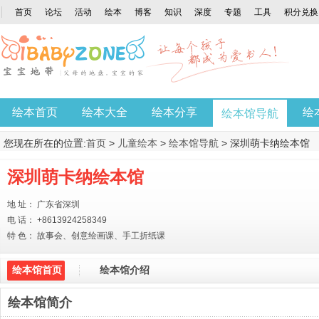
首页
论坛
活动
绘本
博客
知识
深度
专题
工具
积分兑换
绘本首页
绘本大全
绘本分享
绘
绘本馆导航
您现在所在的位置:
首页
>
儿童绘本
>
绘本馆导航
> 深圳萌卡纳绘本馆
深圳萌卡纳绘本馆
地 址： 广东省深圳
电 话： +8613924258349
特 色： 故事会、创意绘画课、手工折纸课
绘本馆首页
绘本馆介绍
绘本馆简介