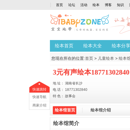
首页
论坛
活动
绘本
博客
知识
绘本首页
绘本大全
绘本分
您现在所在的位置:
首页
>
儿童绘本
>
绘本
3元有声绘本18771302840
地 址： 湖南省长沙
快速跳转
电 话： 18771302840
特 色： 故事会
快速导航
商家介绍
绘本馆首页
绘本馆介绍
绘本馆简介