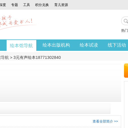
深度
专题
工具
积分兑换
育儿资源
热门
享
绘本出版机构
绘本试读
线下活动
绘本馆导航
馆导航
> 3元有声绘本18771302840
查看全部简介 >>