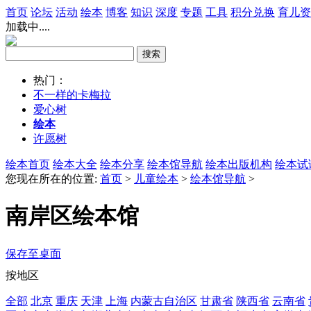
首页
论坛
活动
绘本
博客
知识
深度
专题
工具
积分兑换
育儿资
加载中....
热门：
不一样的卡梅拉
爱心树
绘本
许愿树
绘本首页
绘本大全
绘本分享
绘本馆导航
绘本出版机构
绘本试
您现在所在的位置:
首页
>
儿童绘本
>
绘本馆导航
>
南岸区绘本馆
保存至桌面
按地区
全部
北京
重庆
天津
上海
内蒙古自治区
甘肃省
陕西省
云南省