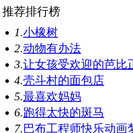
推荐排行榜
1.
小橡树
2.
动物有办法
3.
让女孩受欢迎的芭比
4.
壳斗村的面包店
5.
最喜欢妈妈
6.
跑得太快的斑马
7.
巴布工程师快乐动画