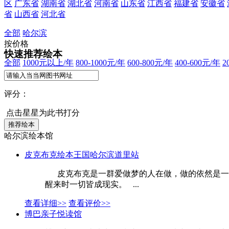
区
广东省
湖南省
湖北省
河南省
山东省
江西省
福建省
安徽省
省
山西省
河北省
全部
哈尔滨
按价格
快速推荐绘本
全部
1000元以上/年
800-1000元/年
600-800元/年
400-600元/年
2
评分：
点击星星为此书打分
哈尔滨绘本馆
皮克布克绘本王国哈尔滨道里站
皮克布克是一群爱做梦的人在做，做的依然是一个
醒来时一切皆成现实。 ...
查看详细>>
查看评价>>
博巴亲子悦读馆