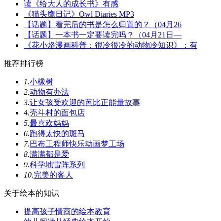
读《给大人的成长书》有感
《猫头鹰日记》Owl Diaries MP3
【话题】看完后的书是怎么归置的？（04月26
【话题】一本书一定要读完吗？（04月21日—
《花小烙漫画科普：很冷很冷的动物冷知识》：有
推荐排行榜
1.
小橡树
2.
动物有办法
3.
让女孩受欢迎的芭比正能量故事
4.
壳斗村的面包店
5.
最喜欢妈妈
6.
跑得太快的斑马
7.
巴布工程师快乐动画梦工场
8.
满满都是爱
9.
科学地雷阵系列
10.
完美的客人
关于绘本的知识
提高孩子情商的绘本教育