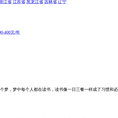
浙江省
江苏省
黑龙江省
吉林省
辽宁
00-400元/年
梦，梦中每个人都在读书，读书像一日三餐一样成了习惯和必