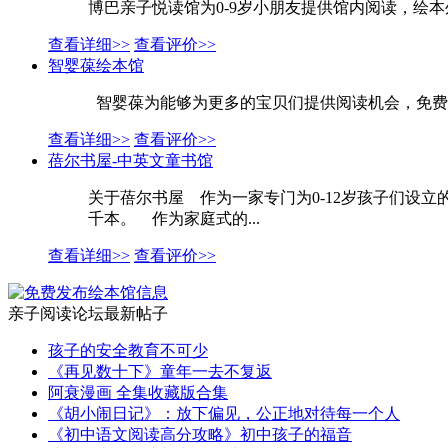
博巴亲子悦读馆为0-9岁小朋友提供馆内阅读，绘
查看详细>>
查看评价>>
智婴葆绘本馆
智婴葆为能够为更多的宝贝们提供阅读机会，免费赠
查看详细>>
查看评价>>
蓓尔书屋-中英文童书馆
关于蓓尔书屋 作为一家专门为0-12岁孩子们设
千本。 作为家庭式的...
查看详细>>
查看评价>>
亲子阅读论坛最新帖子
孩子的安全教育不可少
《再见数十下》童年一去不复返
阿衰漫画 全集收藏版合集
《胡小闹日记》：放下偏见，公正地对待每一个人
《初中语文阅读高分攻略》初中孩子的福音