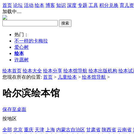
首页
论坛
活动
绘本
博客
知识
深度
专题
工具
积分兑换
育儿资
加载中....
热门：
不一样的卡梅拉
爱心树
绘本
许愿树
绘本首页
绘本大全
绘本分享
绘本馆导航
绘本出版机构
绘本试
您现在所在的位置:
首页
>
儿童绘本
>
绘本馆导航
>
哈尔滨绘本馆
保存至桌面
按地区
全部
北京
重庆
天津
上海
内蒙古自治区
甘肃省
陕西省
云南省