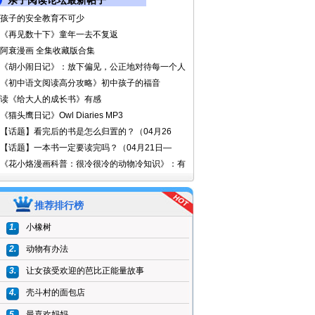
亲子阅读论坛最新帖子
孩子的安全教育不可少
《再见数十下》童年一去不复返
阿衰漫画 全集收藏版合集
《胡小闹日记》：放下偏见，公正地对待每一个人
《初中语文阅读高分攻略》初中孩子的福音
读《给大人的成长书》有感
《猫头鹰日记》Owl Diaries MP3
【话题】看完后的书是怎么归置的？（04月26
【话题】一本书一定要读完吗？（04月21日—
《花小烙漫画科普：很冷很冷的动物冷知识》：有
推荐排行榜
1.
小橡树
2.
动物有办法
3.
让女孩受欢迎的芭比正能量故事
4.
壳斗村的面包店
5.
最喜欢妈妈