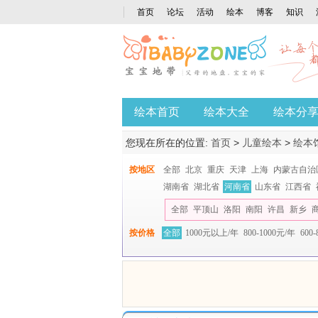
首页
论坛
活动
绘本
博客
知识
绘本首页
绘本大全
绘本分
您现在所在的位置:
首页
>
儿童绘本
>
绘本
按地区
全部
北京
重庆
天津
上海
内蒙古自治
湖南省
湖北省
河南省
山东省
江西省
全部
平顶山
洛阳
南阳
许昌
新乡
按价格
全部
1000元以上/年
800-1000元/年
600