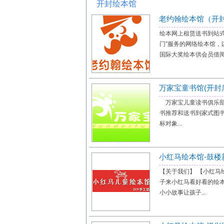
开封绘本馆
老约翰绘本馆（开
绘本网上租赁送书到站式
门”服务的网络绘本馆，
国际大奖绘本供会员借阅
万家宝童书馆(开封
万家宝儿童读书俱乐部创
书推荐和送书到家式图书
标对象...
小红马绘本馆-鼓楼
【关于我们】 【小红马
子来小红马看好看的绘
小小故事让孩子...