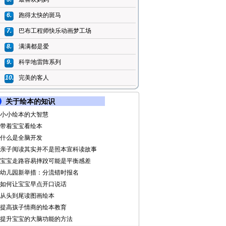
6.
跑得太快的斑马
7.
巴布工程师快乐动画梦工场
8.
满满都是爱
9.
科学地雷阵系列
10.
完美的客人
关于绘本的知识
小小绘本的大智慧
带着宝宝看绘本
什么是全脑开发
亲子阅读其实并不是照本宣科读故事
宝宝走路容易摔跤可能是平衡感差
幼儿园新举措：分流错时报名
如何让宝宝早点开口说话
从头到尾读图画绘本
提高孩子情商的绘本教育
提升宝宝的大脑功能的方法