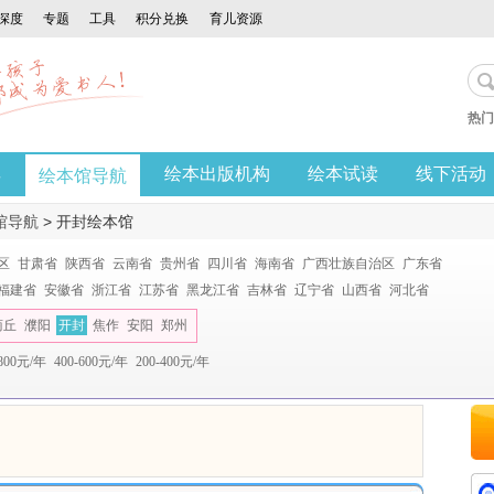
深度
专题
工具
积分兑换
育儿资源
热门
享
绘本出版机构
绘本试读
线下活动
绘本馆导航
馆导航
>
开封绘本馆
区
甘肃省
陕西省
云南省
贵州省
四川省
海南省
广西壮族自治区
广东省
福建省
安徽省
浙江省
江苏省
黑龙江省
吉林省
辽宁省
山西省
河北省
商丘
濮阳
开封
焦作
安阳
郑州
-800元/年
400-600元/年
200-400元/年