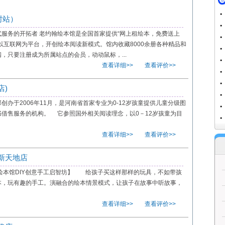
封站）
服务的开拓者 老约翰绘本馆是全国首家提供“网上租绘本，免费送上
以互联网为平台，开创绘本阅读新模式。馆内收藏8000余册各种精品和
，只要注册成为所属站点的会员，动动鼠标，...
查看详细>>
查看评价>>
店)
办于2006年11月，是河南省首家专业为0-12岁孩童提供儿童分级图
借售服务的机构。 它参照国外相关阅读理念，以0－12岁孩童为目
查看详细>>
查看评价>>
新天地店
绘本馆DIY创意手工启智坊】 给孩子买这样那样的玩具，不如带孩
本，玩有趣的手工。演融合的绘本情景模式，让孩子在故事中听故事，
查看详细>>
查看评价>>