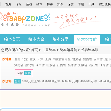
首页
论坛
活动
绘本
博客
知识
深度
专题
工具
积分兑换
绘本首页
绘本大全
绘本分享
绘
绘本馆导航
您现在所在的位置:
首页
>
儿童绘本
>
绘本馆导航
>
长春绘本馆
按地区
全部
北京
重庆
天津
上海
内蒙古自治区
甘肃省
陕西省
云南省
贵州
湖南省
湖北省
河南省
山东省
江西省
福建省
安徽省
浙江省
江苏省
全部
长春
按价格
全部
1000元以上/年
800-1000元/年
600-800元/年
400-600元/年
200-400