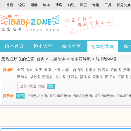
首页
论坛
活动
绘本
博客
知识
深度
专题
工具
积分兑换
绘本首页
绘本大全
绘本分享
绘
绘本馆导航
您现在所在的位置:
首页
>
儿童绘本
>
绘本馆导航
>
沈阳绘本馆
按地区
全部
北京
重庆
天津
上海
内蒙古自治区
甘肃省
陕西省
云南省
贵州
湖南省
湖北省
河南省
山东省
江西省
福建省
安徽省
浙江省
江苏省
全部
鞍山
大连
沈阳
按价格
全部
1000元以上/年
800-1000元/年
600-800元/年
400-600元/年
200-400