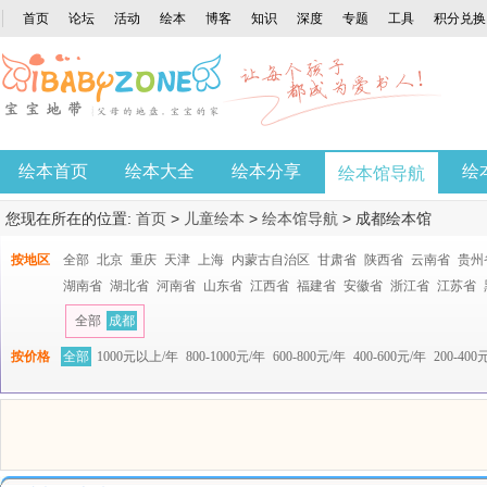
首页
论坛
活动
绘本
博客
知识
深度
专题
工具
积分兑换
绘本首页
绘本大全
绘本分享
绘
绘本馆导航
您现在所在的位置:
首页
>
儿童绘本
>
绘本馆导航
>
成都绘本馆
按地区
全部
北京
重庆
天津
上海
内蒙古自治区
甘肃省
陕西省
云南省
贵州
湖南省
湖北省
河南省
山东省
江西省
福建省
安徽省
浙江省
江苏省
全部
成都
按价格
全部
1000元以上/年
800-1000元/年
600-800元/年
400-600元/年
200-400