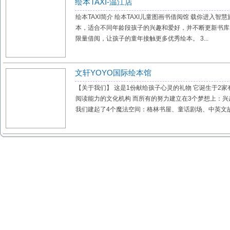
绘本TAXI-温江店
绘本TAXI简介 绘本TAXI儿童图画书借阅馆 载你进入智
本，适合不同年龄段孩子的兴趣和爱好，并不断更新书库
限量借阅，让孩子的童年接触更多优秀绘本。 3...
文轩YOYO国际绘本馆
【关于我们】 这是1份献给孩子心灵的礼物 它诞生于2
阅读能力的文化机构 而所有的努力建立在3个梦想上：兴
我们建起了4个魔法空间：格林书屋、童话剧场、中英文故事