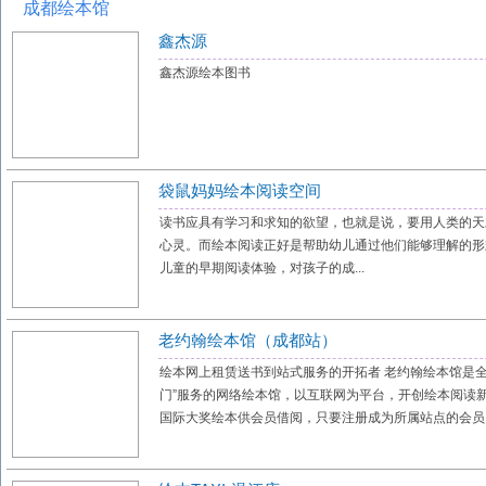
成都绘本馆
鑫杰源
鑫杰源绘本图书
袋鼠妈妈绘本阅读空间
读书应具有学习和求知的欲望，也就是说，要用人类的天
心灵。而绘本阅读正好是帮助幼儿通过他们能够理解的
儿童的早期阅读体验，对孩子的成...
老约翰绘本馆（成都站）
绘本网上租赁送书到站式服务的开拓者 老约翰绘本馆是
门”服务的网络绘本馆，以互联网为平台，开创绘本阅读新
国际大奖绘本供会员借阅，只要注册成为所属站点的会员，