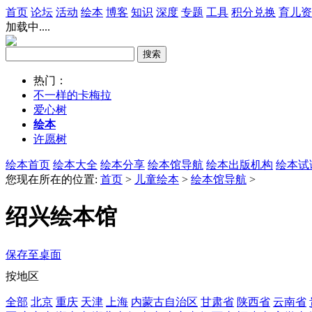
首页
论坛
活动
绘本
博客
知识
深度
专题
工具
积分兑换
育儿资
加载中....
热门：
不一样的卡梅拉
爱心树
绘本
许愿树
绘本首页
绘本大全
绘本分享
绘本馆导航
绘本出版机构
绘本试
您现在所在的位置:
首页
>
儿童绘本
>
绘本馆导航
>
绍兴绘本馆
保存至桌面
按地区
全部
北京
重庆
天津
上海
内蒙古自治区
甘肃省
陕西省
云南省