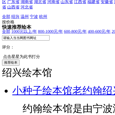
区
广东省
湖南省
湖北省
河南省
山东省
江西省
福建省
安徽省
省
山西省
河北省
全部
绍兴
温州
宁波
杭州
按价格
快速推荐绘本
全部
1000元以上/年
800-1000元/年
600-800元/年
400-600元/年
2
评分：
点击星星为此书打分
绍兴绘本馆
小种子绘本馆老约翰绍
约翰绘本馆是由宁波