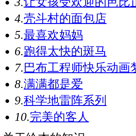
3.
让女孩受欢迎的芭比
4.
壳斗村的面包店
5.
最喜欢妈妈
6.
跑得太快的斑马
7.
巴布工程师快乐动画
8.
满满都是爱
9.
科学地雷阵系列
10.
完美的客人