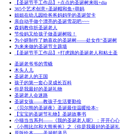
【圣诞节手工作品】+点点的圣诞树来啦+dia
365个艺术创意+圣诞帽和鱼+萌妈
姐姐在幼儿园给爸爸妈妈学的圣诞贺卡
亲自动手做个漂亮的圣诞雪花吧~~~
森妈教你折圣诞老人
节俭妈又给孩子做圣诞树啦！
为小妍制作了她喜欢的圣诞树——处女作“圣诞树
为来来做的圣诞节主题墙
【圣诞节手工作品】+打虎跳的圣诞老人和粘土圣
圣诞老爷爷的雪橇
木头人儿
圣诞老人的王国
孩子的第一套心灵成长百科
你是我最好的圣诞礼物
圣诞老人会迷路
圣诞女孩——教孩子生活要勤俭
《贝尔熊的圣诞夜》圣诞最佳温暖绘本~
【宝宝的圣诞节礼物】圣诞故事书
小猫当当系列——《我的圣诞老人呢》：开开心心
《小熊比尔和大熊爸爸》之《你是我最好的圣诞礼
原版绘本——圣诞邮递员