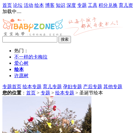
首页
论坛
活动
绘本
博客
知识
深度
专题
工具
积分兑换
育儿资
加载中....
热门：
不一样的卡梅拉
爱心树
绘本
许愿树
专题首页
绘本专题
育儿专题
孕妇专题
产后专题
其他专题
您的位置
：
首页
>
专题
>
绘本专题
> 圣诞节绘本