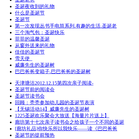
圣诞夜收到的礼物
什么是圣诞节
圣诞节
第一次发现丛书手电筒系列.有趣的生活.圣诞老
三个淘气包：圣诞快乐
菲菲的温馨圣诞
从窗外送来的礼物
佳佳的圣诞节
雪天使
威廉先生的圣诞树
巴巴爸爸变箱子.巴巴爸爸的圣诞树
天津塘沽2012.12.15第四次亲子阅读-
圣诞节前的阅读会
圣诞节读书会
回顾：秃秃参加幼儿园的圣诞节表演
【无锡活动14】威廉先生的圣诞树
1225圣诞欢乐聚会大放送【海量片片送上】
廊坊第十七次亲子读书会之给孩子一个不同的圣诞
[廊坊礼品]你快乐所以我快乐——读《巴巴爸爸
圣诞节的提前预热