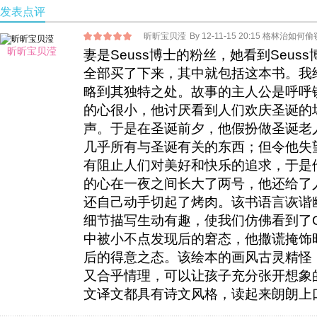
发表点评
昕昕宝贝滢
By 12-11-15 20:15 格林治如
昕昕宝贝滢
妻是Seuss博士的粉丝，她看到Seu
全部买了下来，其中就包括这本书。我
略到其独特之处。故事的主人公是呼呼镇中
的心很小，他讨厌看到人们欢庆圣诞的
声。于是在圣诞前夕，他假扮做圣诞老
几乎所有与圣诞有关的东西；但令他失
有阻止人们对美好和快乐的追求，于是
的心在一夜之间长大了两号，他还给了
还自己动手切起了烤肉。该书语言诙谐
细节描写生动有趣，使我们仿佛看到了Gr
中被小不点发现后的窘态，他撒谎掩饰
后的得意之态。该绘本的画风古灵精怪
又合乎情理，可以让孩子充分张开想象
文译文都具有诗文风格，读起来朗朗上