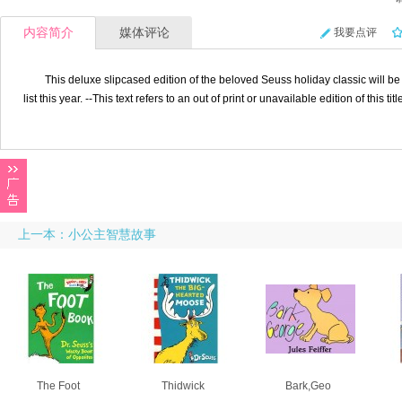
内容简介
媒体评论
我要点评
This deluxe slipcased edition of the beloved Seuss holiday classic will be 
list this year. --This text refers to an out of print or unavailable edition of this titl
上一本：小公主智慧故事
The Foot
Thidwick
Bark,Geo