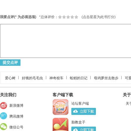
我要点评(* 为必填选项)
*
总体评价：
(点击星星为此书打分)
爱心树
好饿的毛毛虫
神奇校车
蚯蚓的日记
母鸡萝丝去散步
可
关注我们
客户端下载
关于
论坛客户端
关
新浪微博
腾讯微博
胎教盒子
微信公号