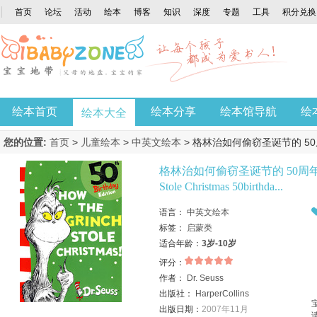
首页
论坛
活动
绘本
博客
知识
深度
专题
工具
积分兑换
绘本首页
绘本分享
绘本馆导航
绘
绘本大全
您的位置:
首页
>
儿童绘本
>
中英文绘本
> 格林治如何偷窃圣诞节的 50周
Grinch Stole Christmas 50birthda...
格林治如何偷窃圣诞节的 50周年纪念版
Stole Christmas 50birthda...
语言：
中英文绘本
标签：
启蒙类
适合年龄：
3岁-10岁
评分：
作者：
Dr. Seuss
出版社：
HarperCollins
出版日期：
2007年11月