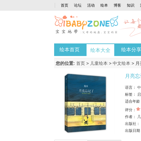
首页
论坛
活动
绘本
博客
知识
绘本首页
绘本分
绘本大全
您的位置:
首页
>
儿童绘本
>
中文绘本
> 
月亮忘
语言：
中
标签：
启
适合年龄
评分：
作者：
几
出版社：
出版日期