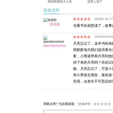
我的错都是大人的
寂寞上场了
发表点评
添添妈
By 1
添添妈
光看书名就想读了，故事
diandianxuh
月亮忘记了，这本书绘画
diandianxuhan
然默默地为我们提供着光
夜，小男孩带着月亮到他
掉下来的月亮吗？你还记
曲，月亮忘记了，可是小
和小男孩交朋友，激发孩
实现，会发生不可思议的
我要点评(* 为必填选项)
*
总体评价：