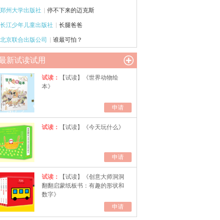
郑州大学出版社
停不下来的迈克斯
长江少年儿童出版社
长腿爸爸
北京联合出版公司
谁最可怕？
最新试读试用
试读：
【试读】《世界动物绘
本》
申请
试读：
【试读】《今天玩什么》
申请
试读：
【试读】《创意大师洞洞
翻翻启蒙纸板书：有趣的形状和
数字》
申请