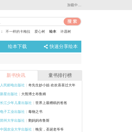
加载中....
：
不一样的卡梅拉
爱心树
绘本
许愿树
绘本下载
快速分享绘本
新书快讯
童书排行榜
人民邮电出版社
奇先生妙小姐·欢欢喜喜过大年
新星出版社
大熊博士布鲁姆
长江少年儿童出版社
世界上最糟糕的爸爸
电子工业出版社
毒物之书
郑州大学出版社
鹅妈妈布鲁斯
中国农业大学出版社
晚安，圣诞老爷爷