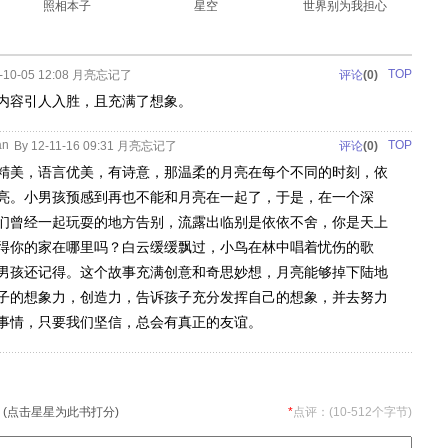
照相本子
星空
世界别为我担心
TOP
7-10-05 12:08 月亮忘记了
评论
(0)
内容引人入胜，且充满了想象。
an
TOP
By 12-11-16 09:31 月亮忘记了
评论
(0)
精美，语言优美，有诗意，那温柔的月亮在每个不同的时刻，依
亮。小男孩预感到再也不能和月亮在一起了，于是，在一个深
们曾经一起玩耍的地方告别，流露出临别是依依不舍，你是天上
得你的家在哪里吗？白云缓缓飘过，小鸟在林中唱着忧伤的歌
男孩还记得。这个故事充满创意和奇思妙想，月亮能够掉下陆地
子的想象力，创造力，告诉孩子充分发挥自己的想象，并去努力
事情，只要我们坚信，总会有真正的友谊。
(点击星星为此书打分)
*
点评：(10-512个字节)