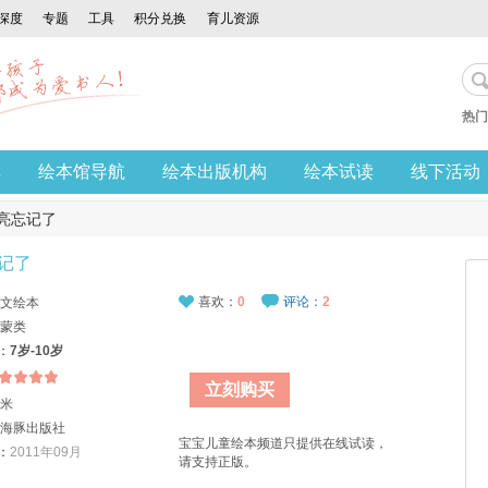
深度
专题
工具
积分兑换
育儿资源
热门
享
绘本馆导航
绘本出版机构
绘本试读
线下活动
月亮忘记了
记了
喜欢：
0
评论：
2
文绘本
蒙类
：
7岁-10岁
立刻购买
米
海豚出版社
宝宝
儿童绘本
频道只提供在线试读，
：
2011年09月
请支持正版。