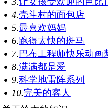
3.
让女孩受欢迎的芭比
4.
壳斗村的面包店
5.
最喜欢妈妈
6.
跑得太快的斑马
7.
巴布工程师快乐动画
8.
满满都是爱
9.
科学地雷阵系列
10.
完美的客人