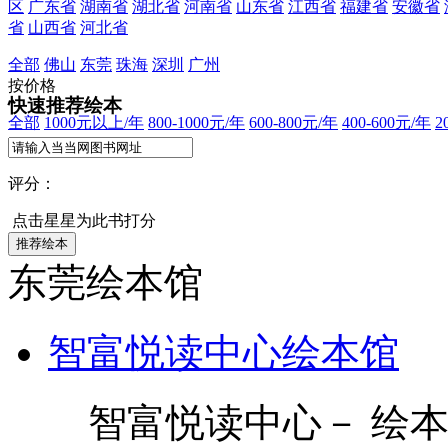
区
广东省
湖南省
湖北省
河南省
山东省
江西省
福建省
安徽省
省
山西省
河北省
全部
佛山
东莞
珠海
深圳
广州
按价格
快速推荐绘本
全部
1000元以上/年
800-1000元/年
600-800元/年
400-600元/年
2
评分：
点击星星为此书打分
东莞绘本馆
智富悦读中心绘本馆
智富悦读中心－ 绘