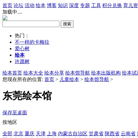
首页
论坛
活动
绘本
博客
知识
深度
专题
工具
积分兑换
育儿资
加载中....
热门：
不一样的卡梅拉
爱心树
绘本
许愿树
绘本首页
绘本大全
绘本分享
绘本馆导航
绘本出版机构
绘本试
您现在所在的位置:
首页
>
儿童绘本
>
绘本馆导航
>
东莞绘本馆
保存至桌面
按地区
全部
北京
重庆
天津
上海
内蒙古自治区
甘肃省
陕西省
云南省