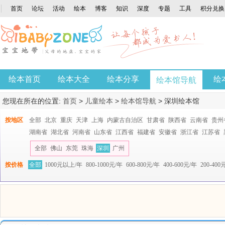
首页
论坛
活动
绘本
博客
知识
深度
专题
工具
积分兑换
绘本首页
绘本大全
绘本分享
绘
绘本馆导航
您现在所在的位置:
首页
>
儿童绘本
>
绘本馆导航
>
深圳绘本馆
按地区
全部
北京
重庆
天津
上海
内蒙古自治区
甘肃省
陕西省
云南省
贵州
湖南省
湖北省
河南省
山东省
江西省
福建省
安徽省
浙江省
江苏省
全部
佛山
东莞
珠海
深圳
广州
按价格
全部
1000元以上/年
800-1000元/年
600-800元/年
400-600元/年
200-400