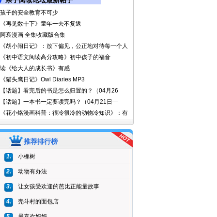
亲子阅读论坛最新帖子
孩子的安全教育不可少
《再见数十下》童年一去不复返
阿衰漫画 全集收藏版合集
《胡小闹日记》：放下偏见，公正地对待每一个人
《初中语文阅读高分攻略》初中孩子的福音
读《给大人的成长书》有感
《猫头鹰日记》Owl Diaries MP3
【话题】看完后的书是怎么归置的？（04月26
【话题】一本书一定要读完吗？（04月21日—
《花小烙漫画科普：很冷很冷的动物冷知识》：有
推荐排行榜
1.
小橡树
2.
动物有办法
3.
让女孩受欢迎的芭比正能量故事
4.
壳斗村的面包店
5.
最喜欢妈妈