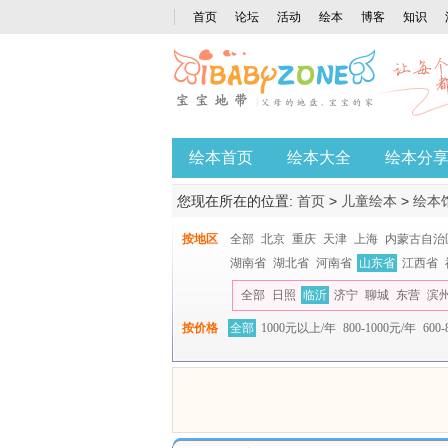
首页
论坛
活动
绘本
博客
知识
绘本首页
绘本大全
绘本分
您现在所在的位置:
首页
>
儿童绘本
>
绘本
按地区
全部
北京
重庆
天津
上海
内蒙古自治
湖南省
湖北省
河南省
山东省
江西省
全部
日照
临沂
济宁
聊城
东营
滨
按价格
全部
1000元以上/年
800-1000元/年
600