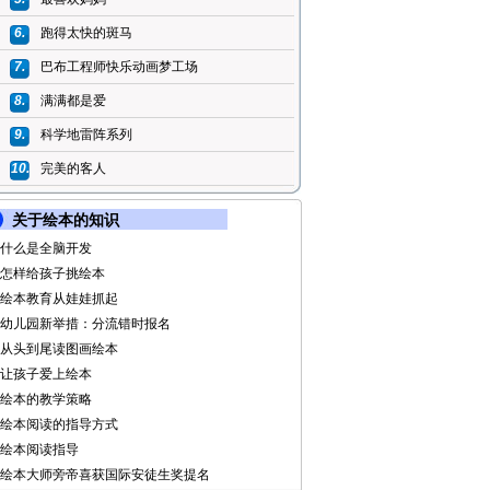
6.
跑得太快的斑马
7.
巴布工程师快乐动画梦工场
8.
满满都是爱
9.
科学地雷阵系列
10.
完美的客人
关于绘本的知识
什么是全脑开发
怎样给孩子挑绘本
绘本教育从娃娃抓起
幼儿园新举措：分流错时报名
从头到尾读图画绘本
让孩子爱上绘本
绘本的教学策略
绘本阅读的指导方式
绘本阅读指导
绘本大师旁帝喜获国际安徒生奖提名