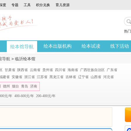
深度
专题
工具
积分兑换
育儿资源
热门
享
绘本出版机构
绘本试读
线下活动
绘本馆导航
馆导航
>
临沂绘本馆
区
甘肃省
陕西省
云南省
贵州省
四川省
海南省
广西壮族自治区
广东省
福建省
安徽省
浙江省
江苏省
黑龙江省
吉林省
辽宁省
山西省
河北省
州
德州
烟台
青岛
济南
-800元/年
400-600元/年
200-400元/年