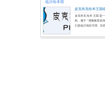
临沂绘本馆
皮克布克绘本王国
皮克布克 绘本 王国 
构，属于 “ 博雅教育咨
们是临沂地区代理。目前在