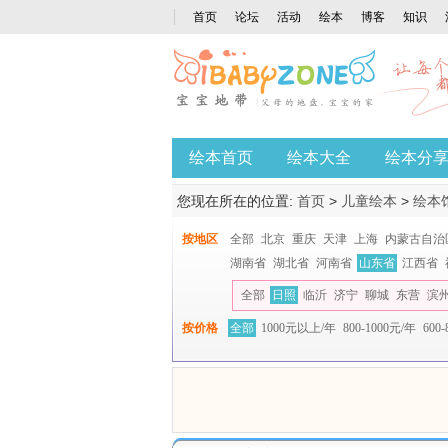
首页
论坛
活动
绘本
博客
知识
绘本首页
绘本大全
绘本分
您现在所在的位置:
首页
>
儿童绘本
>
绘本
按地区
全部
北京
重庆
天津
上海
内蒙古自治
湖南省
湖北省
河南省
山东省
江西省
全部
日照
临沂
济宁
聊城
东营
滨
按价格
全部
1000元以上/年
800-1000元/年
600