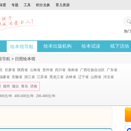
深度
专题
工具
积分兑换
育儿资源
热门
享
绘本出版机构
绘本试读
线下活动
绘本馆导航
馆导航
>
日照绘本馆
区
甘肃省
陕西省
云南省
贵州省
四川省
海南省
广西壮族自治区
广东省
福建省
安徽省
浙江省
江苏省
黑龙江省
吉林省
辽宁省
山西省
河北省
州
德州
烟台
青岛
济南
-800元/年
400-600元/年
200-400元/年