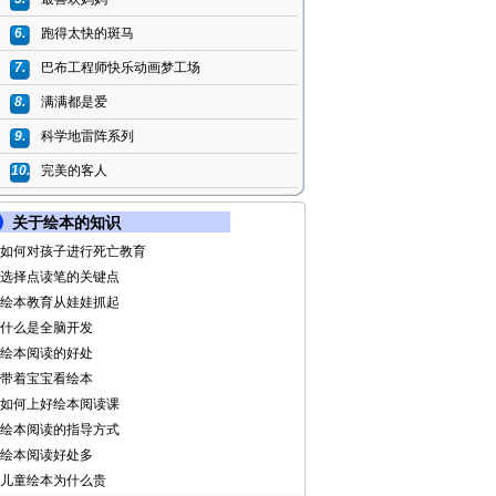
6.
跑得太快的斑马
7.
巴布工程师快乐动画梦工场
8.
满满都是爱
9.
科学地雷阵系列
10.
完美的客人
关于绘本的知识
如何对孩子进行死亡教育
选择点读笔的关键点
绘本教育从娃娃抓起
什么是全脑开发
绘本阅读的好处
带着宝宝看绘本
如何上好绘本阅读课
绘本阅读的指导方式
绘本阅读好处多
儿童绘本为什么贵