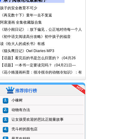
亲子阅读论坛最新帖子
孩子的安全教育不可少
《再见数十下》童年一去不复返
阿衰漫画 全集收藏版合集
《胡小闹日记》：放下偏见，公正地对待每一个人
《初中语文阅读高分攻略》初中孩子的福音
读《给大人的成长书》有感
《猫头鹰日记》Owl Diaries MP3
【话题】看完后的书是怎么归置的？（04月26
【话题】一本书一定要读完吗？（04月21日—
《花小烙漫画科普：很冷很冷的动物冷知识》：有
推荐排行榜
1.
小橡树
2.
动物有办法
3.
让女孩受欢迎的芭比正能量故事
4.
壳斗村的面包店
5.
最喜欢妈妈