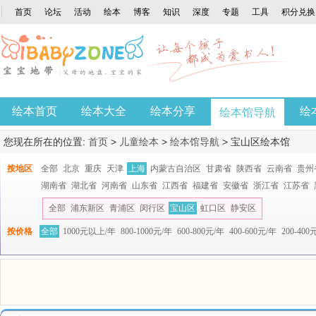
首页
论坛
活动
绘本
博客
知识
深度
专题
工具
积分兑换
绘本首页
绘本大全
绘本分享
绘
绘本馆导航
您现在所在的位置:
首页
>
儿童绘本
>
绘本馆导航
>
宝山区绘本馆
按地区
全部
北京
重庆
天津
上海
内蒙古自治区
甘肃省
陕西省
云南省
贵州
湖南省
湖北省
河南省
山东省
江西省
福建省
安徽省
浙江省
江苏省
全部
浦东新区
青浦区
闵行区
宝山区
虹口区
静安区
按价格
全部
1000元以上/年
800-1000元/年
600-800元/年
400-600元/年
200-400