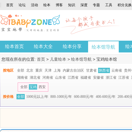
首页
论坛
活动
绘本
博客
知识
深度
专题
工具
积分兑换
绘本首页
绘本大全
绘本分享
绘
绘本馆导航
您现在所在的位置:
首页
>
儿童绘本
>
绘本馆导航
>
宝鸡绘本馆
按地区
全部
北京
重庆
天津
上海
内蒙古自治区
甘肃省
陕西省
云南省
贵州
湖南省
湖北省
河南省
山东省
江西省
福建省
安徽省
浙江省
江苏省
全部
宝鸡
西安
按价格
全部
1000元以上/年
800-1000元/年
600-800元/年
400-600元/年
200-400