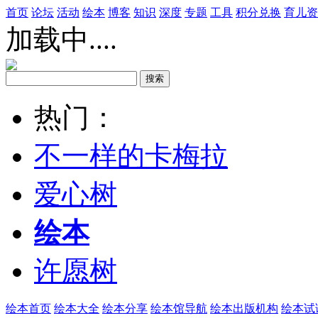
首页
论坛
活动
绘本
博客
知识
深度
专题
工具
积分兑换
育儿资
加载中....
热门：
不一样的卡梅拉
爱心树
绘本
许愿树
绘本首页
绘本大全
绘本分享
绘本馆导航
绘本出版机构
绘本试