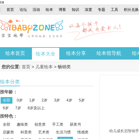
ca
首页
论坛
活动
绘本
博客
知识
深度
专题
工具
积分兑换
绘本首页
绘本分享
绘本馆导航
绘
绘本大全
您的位置:
首页
>
儿童绘本
>
畅销类
绘本分类
按年龄：
全部
0岁
1岁
2岁
3岁
4岁
5岁
6岁
7岁
8岁及以上
按特色：
全部
趣味类
创意类
手工类
获奖书
幼儿成长启智动手
启蒙类
科普类
艺术类
生活习惯
情感类