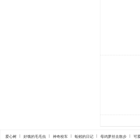
爱心树
好饿的毛毛虫
神奇校车
蚯蚓的日记
母鸡萝丝去散步
可