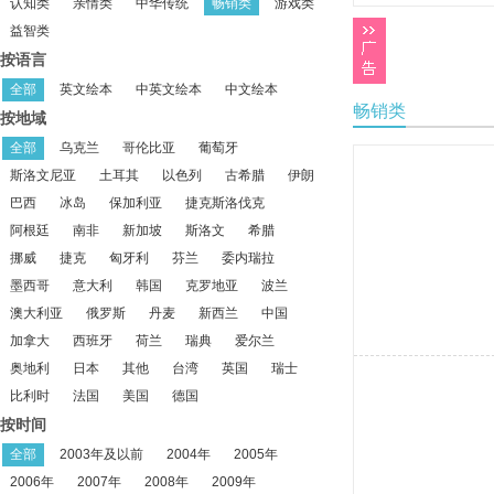
认知类
亲情类
中华传统
畅销类
游戏类
益智类
按语言
全部
英文绘本
中英文绘本
中文绘本
畅销类
按地域
全部
乌克兰
哥伦比亚
葡萄牙
斯洛文尼亚
土耳其
以色列
古希腊
伊朗
巴西
冰岛
保加利亚
捷克斯洛伐克
阿根廷
南非
新加坡
斯洛文
希腊
挪威
捷克
匈牙利
芬兰
委内瑞拉
墨西哥
意大利
韩国
克罗地亚
波兰
澳大利亚
俄罗斯
丹麦
新西兰
中国
加拿大
西班牙
荷兰
瑞典
爱尔兰
奥地利
日本
其他
台湾
英国
瑞士
比利时
法国
美国
德国
按时间
全部
2003年及以前
2004年
2005年
2006年
2007年
2008年
2009年