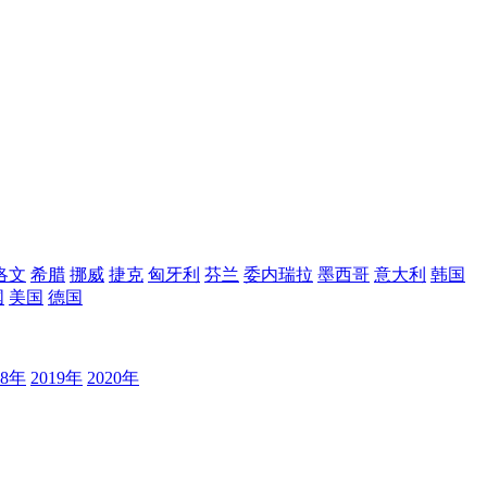
洛文
希腊
挪威
捷克
匈牙利
芬兰
委内瑞拉
墨西哥
意大利
韩国
国
美国
德国
18年
2019年
2020年