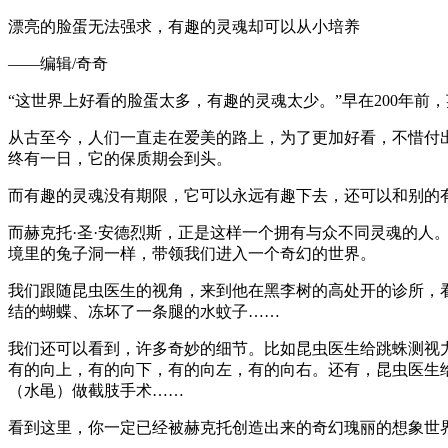
漂亮的脸蛋无法强求，有趣的灵魂却可以从小培养
——编辑/奇奇
“这世界上好看的脸蛋太多，有趣的灵魂太少。”早在200年
从古至今，人们一直走在爱美的路上，为了更加好看，不惜付
终有一日，它的保质期会到头。
而有趣的灵魂没有期限，它可以永远有趣下去，还可以和别的
而赫克托·圣·安德烈斯，正是这样一个拥有与众不同灵魂的
境里的兔子洞一样，带领我们进入一个奇幻的世界。
我们跟随昆虫医生的视角，来到他在黑李树的高处开的诊所，
结的蝴蝶、冻坏了一条腿的水蚊子……
我们还可以看到，许多奇妙的细节。比如昆虫医生给跳蛛测视
有的向上，有的向下，有的向左，有的向右。还有，昆虫医生
（水黾）做截肢手术……
看到这里，你一定已经被赫克托创造出来的奇幻瑰丽的想象世