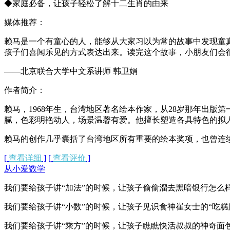
◆家庭必备，让孩子轻松了解十二生肖的由来
媒体推荐：
赖马是一个有童心的人，能够从大家习以为常的故事中发现童
孩子们喜闻乐见的方式表达出来。读完这个故事，小朋友们会
——北京联合大学中文系讲师 韩卫娟
作者简介：
赖马，1968年生，台湾地区著名绘本作家，从28岁那年出
腻，色彩明艳动人，场景温馨有爱。他擅长塑造各具特色的拟
赖马的创作几乎囊括了台湾地区所有重要的绘本奖项，也曾连
[
查看详细
]
[
查看评价
]
从小爱数学
我们要给孩子讲“加法”的时候，让孩子偷偷溜去黑暗银行怎么
我们要给孩子讲“小数”的时候，让孩子见识食神崔女士的“吃糕
我们要给孩子讲“乘方”的时候，让孩子瞧瞧快活叔叔的神奇面