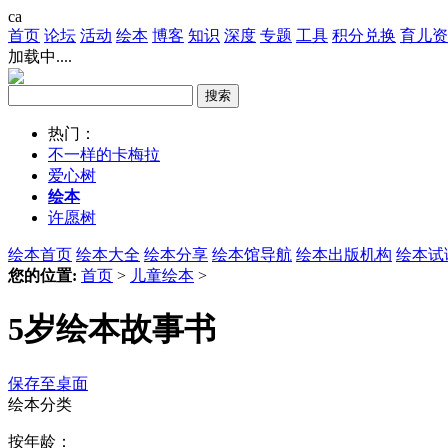
ca
首页
论坛
活动
绘本
博客
知识
深度
专题
工具
积分兑换
育儿资
加载中....
热门：
不一样的卡梅拉
爱心树
绘本
许愿树
绘本首页
绘本大全
绘本分享
绘本馆导航
绘本出版机构
绘本试
您的位置:
首页
>
儿童绘本
>
5岁绘本故事书
保存至桌面
绘本分类
按年龄：