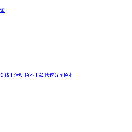
源
读
线下活动
绘本下载
快速分享绘本