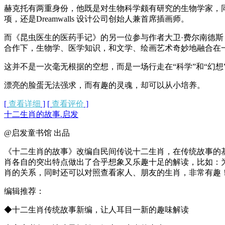
赫克托有两重身份，他既是对生物科学颇有研究的生物学家，
项，还是Dreamwalls 设计公司创始人兼首席插画师。
而《昆虫医生的医药手记》的另一位参与作者大卫·费尔南德
合作下，生物学、医学知识，和文学、绘画艺术奇妙地融合在
这并不是一次毫无根据的空想，而是一场行走在“科学”和“幻
漂亮的脸蛋无法强求，而有趣的灵魂，却可以从小培养。
[
查看详细
]
[
查看评价
]
十二生肖的故事.启发
@启发童书馆 出品
《十二生肖的故事》改编自民间传说十二生肖，在传统故事的
肖各自的突出特点做出了合乎想象又乐趣十足的解读，比如：
肖的关系，同时还可以对照查看家人、朋友的生肖，非常有趣
编辑推荐：
◆十二生肖传统故事新编，让人耳目一新的趣味解读