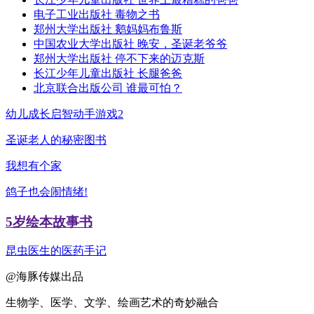
电子工业出版社
毒物之书
郑州大学出版社
鹅妈妈布鲁斯
中国农业大学出版社
晚安，圣诞老爷爷
郑州大学出版社
停不下来的迈克斯
长江少年儿童出版社
长腿爸爸
北京联合出版公司
谁最可怕？
幼儿成长启智动手游戏2
圣诞老人的秘密图书
我想有个家
鸽子也会闹情绪!
5岁绘本故事书
昆虫医生的医药手记
@海豚传媒出品
生物学、医学、文学、绘画艺术的奇妙融合