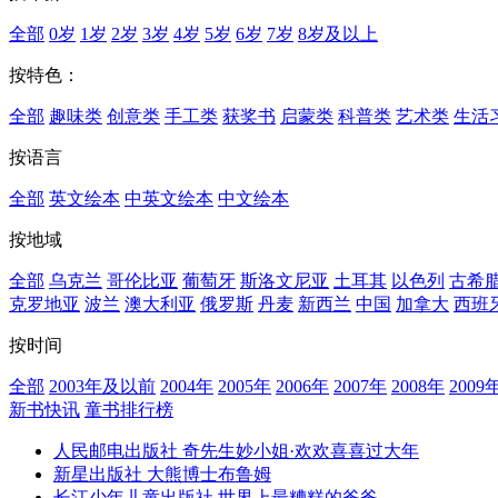
全部
0岁
1岁
2岁
3岁
4岁
5岁
6岁
7岁
8岁及以上
按特色：
全部
趣味类
创意类
手工类
获奖书
启蒙类
科普类
艺术类
生活
按语言
全部
英文绘本
中英文绘本
中文绘本
按地域
全部
乌克兰
哥伦比亚
葡萄牙
斯洛文尼亚
土耳其
以色列
古希
克罗地亚
波兰
澳大利亚
俄罗斯
丹麦
新西兰
中国
加拿大
西班
按时间
全部
2003年及以前
2004年
2005年
2006年
2007年
2008年
2009
新书快讯
童书排行榜
人民邮电出版社
奇先生妙小姐·欢欢喜喜过大年
新星出版社
大熊博士布鲁姆
长江少年儿童出版社
世界上最糟糕的爸爸