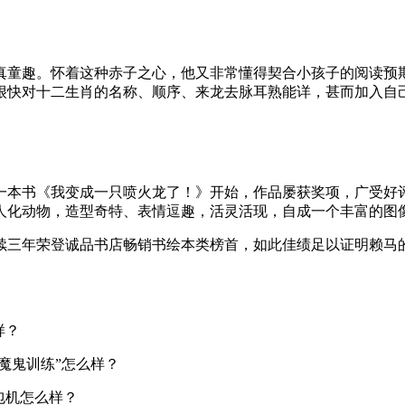
真童趣。怀着这种赤子之心，他又非常懂得契合小孩子的阅读预
很快对十二生肖的名称、顺序、来龙去脉耳熟能详，甚而加入自
版第一本书《我变成一只喷火龙了！》开始，作品屡获奖项，广受
人化动物，造型奇特、表情逗趣，活灵活现，自成一个丰富的图
续三年荣登诚品书店畅销书绘本类榜首，如此佳绩足以证明赖马
样？
魔鬼训练”怎么样？
包机怎么样？