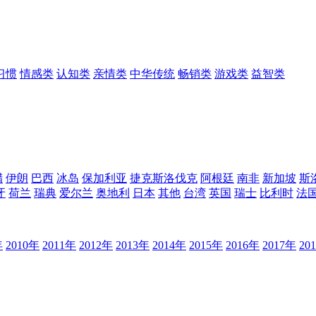
习惯
情感类
认知类
亲情类
中华传统
畅销类
游戏类
益智类
腊
伊朗
巴西
冰岛
保加利亚
捷克斯洛伐克
阿根廷
南非
新加坡
斯
牙
荷兰
瑞典
爱尔兰
奥地利
日本
其他
台湾
英国
瑞士
比利时
法
年
2010年
2011年
2012年
2013年
2014年
2015年
2016年
2017年
20