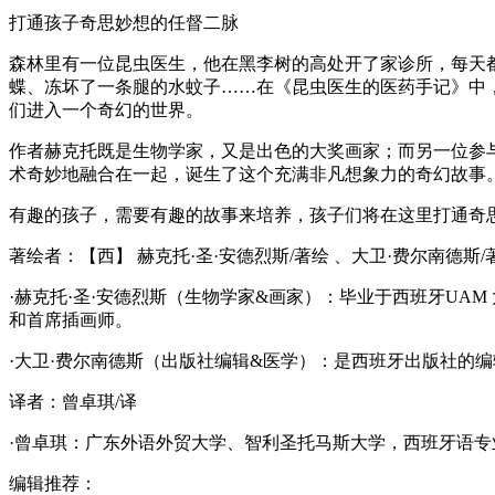
打通孩子奇思妙想的任督二脉
森林里有一位昆虫医生，他在黑李树的高处开了家诊所，每天
蝶、冻坏了一条腿的水蚊子……在《昆虫医生的医药手记》中
们进入一个奇幻的世界。
作者赫克托既是生物学家，又是出色的大奖画家；而另一位参
术奇妙地融合在一起，诞生了这个充满非凡想象力的奇幻故事
有趣的孩子，需要有趣的故事来培养，孩子们将在这里打通奇
著绘者：【西】 赫克托·圣·安德烈斯/著绘 、大卫·费尔南德斯/
·赫克托·圣·安德烈斯（生物学家&画家）：毕业于西班牙U
和首席插画师。
·大卫·费尔南德斯（出版社编辑&医学）：是西班牙出版社的
译者：曾卓琪/译
·曾卓琪：广东外语外贸大学、智利圣托马斯大学，西班牙语
编辑推荐：