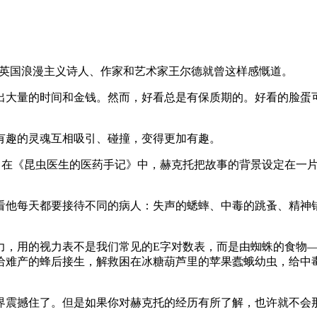
前，英国浪漫主义诗人、作家和艺术家王尔德就曾这样感慨道。
出大量的时间和金钱。然而，好看总是有保质期的。好看的脸蛋
有趣的灵魂互相吸引、碰撞，变得更加有趣。
人。在《昆虫医生的医药手记》中，赫克托把故事的背景设定在一
看他每天都要接待不同的病人：失声的蟋蟀、中毒的跳蚤、精神
力，用的视力表不是我们常见的E字对数表，而是由蜘蛛的食物
给难产的蜂后接生，解救困在冰糖葫芦里的苹果蠹蛾幼虫，给中
界震撼住了。但是如果你对赫克托的经历有所了解，也许就不会