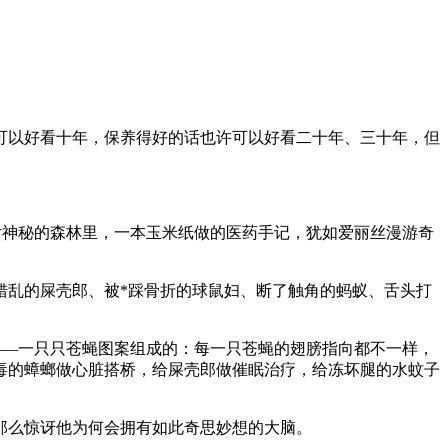
可以好看十年，保养得好的话也许可以好看二十年、三十年，但
片神秘的森林里，一本玉米纸做的医药手记，犹如爱丽丝漫游奇
错乱的屎壳郎、被*踩骨折的球鼠妇、断了触角的蚂蚁、舌头打
——一只只苍蝇图案组成的：每一只苍蝇的翅膀指向都不一样，
毒的蟑螂做心脏搭桥，给屎壳郎做催眠治疗，给冻坏腿的水蚊子
那么惊讶他为何会拥有如此奇思妙想的大脑。