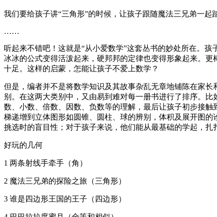
我们要给孩子讲“三角形”的时候，让孩子跟随魔法三兄弟一起
……
听起来不错吧！这就是“从小爱数学”这套丛书的妙处所在。
冰冰的公式变得活泼起来，硬邦邦的定律也变得形象起来。更
十足。这样的启蒙，怎能让孩子不爱上数学？
但是，编者并不是将数学知识及其故事杂乱无章地铺陈在家长和
别。在这两大类别中，又由易到难对每一册书进行了排序。比如，
数、小数、倍数、因数、负数等的理解，最后让孩子初步接触
梯递增到立体图形如圆锥、圆柱、球的辨别，体积及展开图的
挑选时的盲目性；对于孩子来说，他们能从最基础的学起，扎
好玩的几何
1 两条射线手牵手（角）
2 魔法三兄弟的探险之旅（三角形）
3 谁是四边形王国的王子（四边形）
4 巴巴拉拉度蜜月（全等和相似）